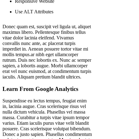
Responsive Website
Use ALT Attributes
Donec quam est, suscipit vel ligula ut, aliquet
maximus libero. Pellentesque finibus tellus
vitae dolor lacinia eleifend. Vivamus
convallis nunc ante, ac placerat turpis
imperdiet in. Aenean posuere tortor vitae mi
mollis tempus.ar nibh eget ullamcorper
rutrum. Duis nec lobortis ex. Nunc ac semper
sapien, a lobortis augue. Morbi ullamcorper
erat vel nunc euismod, at condimentum turpis
iaculis. Aliquam pretium blandit ultrices.
Learn From Google Analytics
Suspendisse eu lectus tempus, feugiat enim
in, lacinia augue. Cras scelerisque risus vel
nulla dictum vehicula. Phasellus vel massa
massa. Curabitur a turpis vitae ipsum tempor
varius. Etiam iaculis purus vitae velit blandit
posuere. Cras scelerisque volutpat bibendum.
Donec a justo sapien. Phasellus condimentum