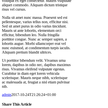
volutpat ex eget consectetur. Mauris vulputate
aliquet commodo. Aliquam dictum tristique
risus vel cursus.
Nulla sit amet nunc massa. Praesent sed est
pellentesque, varius tellus non, efficitur nisi.
Sed sit amet purus in odio varius tincidunt.
Mauris ut ante lobortis, elementum orci
efficitur, bibendum leo. Nulla fringilla
porttitor congue. Nunc ac semper sapien, a
lobortis augue. Morbi ullamcorper erat vel
nunc euismod, at condimentum turpis iaculis.
Aliquam pretium blandit ultrices.
Ut porttitor bibendum velit. Vivamus urna
lorem, dapibus in odio nec, dapibus maximus
risus. Vivamus eleifend vulputate egestas.
Curabitur in diam eget lorem vehicula
scelerisque. Mauris neque nibh, scelerisque
ac malesuada at, feugiat a nisl etiam pulvinar
nib.
admin
2017-10-24T21:26:24+01:00
Share This Article