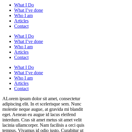
What I Do
What I’ve done
Who I am
Articles
Contact
What I Do
What I’ve done
Who I am
Articles
Contact
What I Do
What I’ve done
Who I am
Articles
Contact
A
Lorem ipsum dolor sit amet, consectetur
adipiscing elit. In et scelerisque sem. Nunc
molestie neque augue, at gravida mi blandit
eget. Aenean eu augue id lacus eleifend
interdum. Cras sit amet metus sit amet velit
lacinia ullamcorper. Nam facilisis a orci quis
tempus. Vivamus id odio justo. Curabitur ut